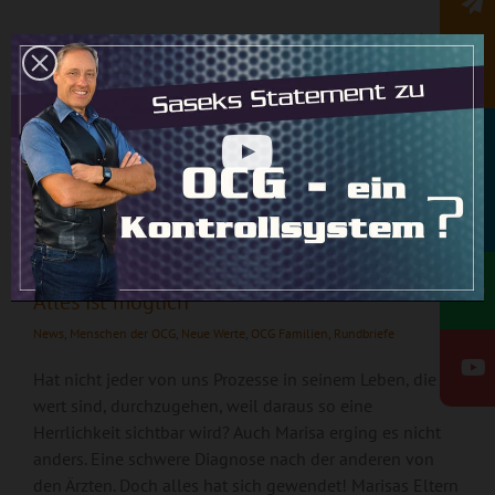
Weiterlesen
Newsletter
Alles ist möglich
28
03, 2026
Rundbrief
Alles ist möglich
News
,
Menschen der OCG
,
Neue Werte
,
OCG Familien
,
Rundbriefe
Hat nicht jeder von uns Prozesse in seinem Leben, die es
wert sind, durchzugehen, weil daraus so eine
Herrlichkeit sichtbar wird? Auch Marisa erging es nicht
anders. Eine schwere Diagnose nach der anderen von
den Ärzten. Doch alles hat sich gewendet! Marisas Eltern