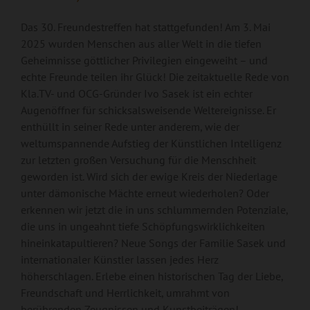
Das 30. Freundestreffen hat stattgefunden! Am 3. Mai
2025 wurden Menschen aus aller Welt in die tiefen
Geheimnisse göttlicher Privilegien eingeweiht – und
echte Freunde teilen ihr Glück! Die zeitaktuelle Rede von
Kla.TV- und OCG-Gründer Ivo Sasek ist ein echter
Augenöffner für schicksalsweisende Weltereignisse. Er
enthüllt in seiner Rede unter anderem, wie der
weltumspannende Aufstieg der Künstlichen Intelligenz
zur letzten großen Versuchung für die Menschheit
geworden ist. Wird sich der ewige Kreis der Niederlage
unter dämonische Mächte erneut wiederholen? Oder
erkennen wir jetzt die in uns schlummernden Potenziale,
die uns in ungeahnt tiefe Schöpfungswirklichkeiten
hineinkatapultieren? Neue Songs der Familie Sasek und
internationaler Künstler lassen jedes Herz
höherschlagen. Erlebe einen historischen Tag der Liebe,
Freundschaft und Herrlichkeit, umrahmt von
berührenden Zeugnissen und Kunstbeiträgen!