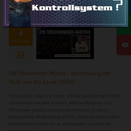
Rundbrief
Matrix –
Weiterlesen
Kurzfassung der
Rede von Ivo Sasek
(2016)
4
04, 2026
Die Überwinder-Matrix – Kurzfassung der
Rede von Ivo Sasek (2016)
Schon 2016 zeigt Ivo Sasek, wie die diabolischen Kräfte
überwunden werden können, welche Nationen und
Religionen gezielt spalten und zerstören. In seiner
bewegenden Rede gelang es ihm, diese zerstörerischen
Mechanismen nicht nur zu analysieren, sondern der
Menschheit auch den Schlüssel einer sogenannten