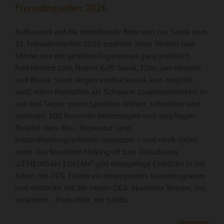
Freundestreffen 2026
Aufbauend auf die mitreißende Rede von Ivo Sasek vom
31. Freundestreffen 2026 erzählen seine Töchter und
Söhne, wie ein gelebter Organismus ganz praktisch
funktioniert. Lois, Noemi Ruff-Sasek, Elias, Jan-Henoch
und Boasa Sasek zeigen eindrucksvoll, was möglich
wird, wenn Menschen als Schwarm zusammenwirken. In
nur drei Tagen: einen Spielfilm drehen, schneiden und
vertonen. 500 Personen beherbergen und verpflegen.
Parallel dazu Bau-, Reparatur- und
Instandhaltungsarbeiten umsetzen – und noch vieles
mehr. Das fesselnde Making-of zum Dokudrama
„GEMEINSAM EINSAM“ gibt einzigartige Einblicke in die
Arbeit der OCG. Erlebe ein bewegendes Kunstprogramm
und entdecke mit der neuen OCG-Akademie Wissen, das
verändert – Fortschritt, der bleibt.
Internationales
Weiterlesen