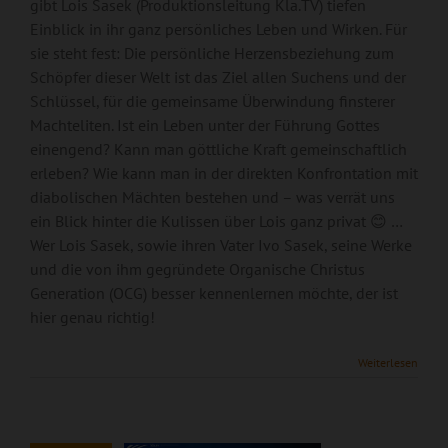
gibt Lois Sasek (Produktionsleitung Kla.TV) tiefen
Einblick in ihr ganz persönliches Leben und Wirken. Für
sie steht fest: Die persönliche Herzensbeziehung zum
Schöpfer dieser Welt ist das Ziel allen Suchens und der
Schlüssel, für die gemeinsame Überwindung finsterer
Machteliten. Ist ein Leben unter der Führung Gottes
einengend? Kann man göttliche Kraft gemeinschaftlich
erleben? Wie kann man in der direkten Konfrontation mit
diabolischen Mächten bestehen und – was verrät uns
ein Blick hinter die Kulissen über Lois ganz privat 😊 …
Wer Lois Sasek, sowie ihren Vater Ivo Sasek, seine Werke
und die von ihm gegründete Organische Christus
Königsdisziplin
Generation (OCG) besser kennenlernen möchte, der ist
hier genau richtig!
geistlicher
Kampfführung –
Weiterlesen
Internationales
Freundestreffen