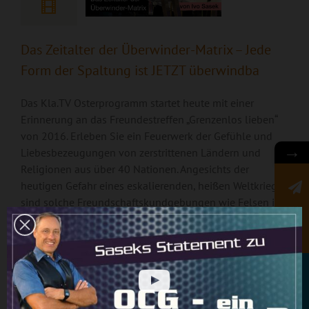
Das Zeitalter der Überwinder-Matrix – Jede
Form der Spaltung ist JETZT überwindba
Das Kla.TV Osterprogramm startet heute mit einer
Erinnerung an das Freundestreffen „Grenzenlos lieben“
von 2016. Erleben Sie ein Feuerwerk der Gefühle und
→
Liebesbezeugungen von zerstrittenen Ländern und
Religionen aus über 40 Nationen. Angesichts der
heutigen Gefahr eines eskalierenden, heißen Weltkrieges
sind solche Freundschaftskundgebungen wie Felsen in
Newsletter
der schäumenden Brandung. Die Liebesgrüße helfen,
sich der aktuellen Völkeraufhetzung zu verweigern. Der
kurze Ausschnitt von Ivo Saseks Rede „Die Überwinder-
Matrix“ ist ein Lichtblick für das Osterwochenende - ein
Synonym für Überwindung und Auferstehung.
Die Überwinder-