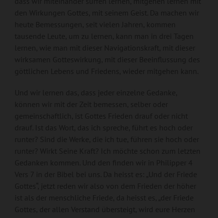
dass wir miteinander surfen lernen, mitgehen lernen mit
den Wirkungen Gottes, mit seinem Geist. Da machen wir
heute Bemessungen, seit vielen Jahren, kommen
tausende Leute, um zu lernen, kann man in drei Tagen
lernen, wie man mit dieser Navigationskraft, mit dieser
wirksamen Gotteswirkung, mit dieser Beeinflussung des
göttlichen Lebens und Friedens, wieder mitgehen kann.
Und wir lernen das, dass jeder einzelne Gedanke,
können wir mit der Zeit bemessen, selber oder
gemeinschaftlich, ist Gottes Frieden drauf oder nicht
drauf. Ist das Wort, das ich spreche, führt es hoch oder
runter? Sind die Werke, die ich tue, führen sie hoch oder
runter? Wirkt Seine Kraft? Ich möchte schon zum letzten
Gedanken kommen. Und den finden wir in Philipper 4
Vers 7 in der Bibel bei uns. Da heisst es: „Und der Friede
Gottes“, jetzt reden wir also von dem Frieden der höher
ist als der menschliche Friede, da heisst es, „der Friede
Gottes, der allen Verstand übersteigt, wird eure Herzen