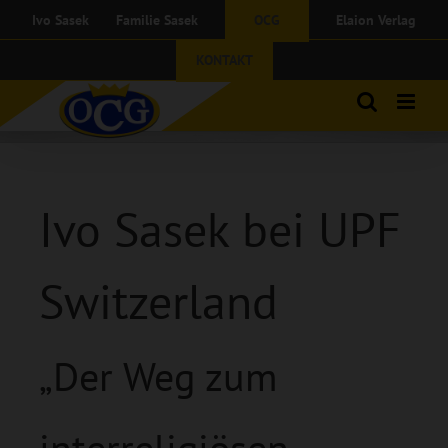
Zum
Ivo Sasek
Familie Sasek
OCG
Elaion Verlag
Inhalt
springen
KONTAKT
Iv
o Sasek bei UPF
Switzerland
„Der Weg zum