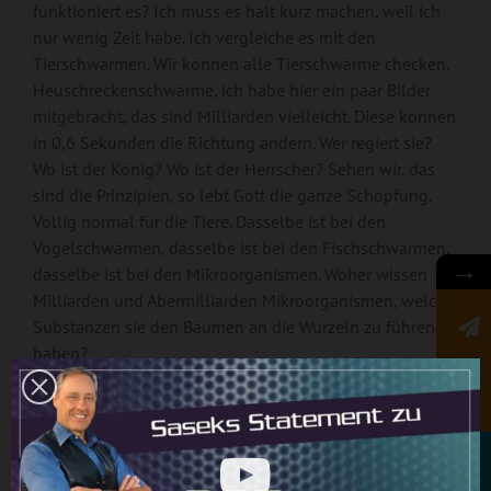
funktioniert es? Ich muss es halt kurz machen, weil ich
nur wenig Zeit habe. Ich vergleiche es mit den
Tierschwärmen. Wir können alle Tierschwärme checken.
Heuschreckenschwärme, ich habe hier ein paar Bilder
mitgebracht, das sind Milliarden vielleicht. Diese können
in 0,6 Sekunden die Richtung ändern. Wer regiert sie?
Wo ist der König? Wo ist der Herrscher? Sehen wir, das
sind die Prinzipien, so lebt Gott die ganze Schöpfung.
Völlig normal für die Tiere. Dasselbe ist bei den
Vogelschwärmen, dasselbe ist bei den Fischschwärmen,
→
dasselbe ist bei den Mikroorganismen. Woher wissen
Milliarden und Abermilliarden Mikroorganismen, welche
Substanzen sie den Bäumen an die Wurzeln zu führen
haben?
Newsletter
Sie wissen es, weil Gott der Allwissende ist, weil Gott in
jedem Atom, in jedem Molekül lebt. Weil Gott alles lebt
in dieser Schöpfung. Alles: die Tierwelt lebt er, und uns
Menschen will er leben. Nur im Unterschied zu den