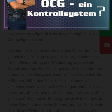
Tieren, will er unser Einverständnis. Er will, dass wir mit
Rundbrief
IHM mittanzen, könnte man sagen. Mit Ihm mitgehen.
Wir müssen sein wie die Tiere. Von daher, die
Elefantenherden wissen, was sie zu tun haben, die Gnus
wissen, wann sie wo durchzuspazieren haben. Alle Tiere
machen es uns eigentlich vor, dass es möglich ist, dass
Gott navigieren kann.
Jetzt komme ich zum entscheidenden Punkt. Und das ist
vielleicht das Wichtigste, was ich zu sagen habe nebst
dieser Wiederholung der Offenbarung, dass wir ein
Organismus sind. Was ist jetzt genau die Navigation, wie
können wir als Menschen, wenn wir so verschieden sind,
Millionen, Milliarden Menschen, wie können wir
verstehen, wann was dran ist? Es ist ganz einfach, Jesus
hat es uns alles vorgelebt. Als die Jünger wissen wollten,
wie man Gott gehorcht. Er hat grundsätzlich mal gesagt,
meine Schafe hören meine Stimme, und das ist nicht ein
christliches Privileg, gilt für alle Menschen: Also, wir