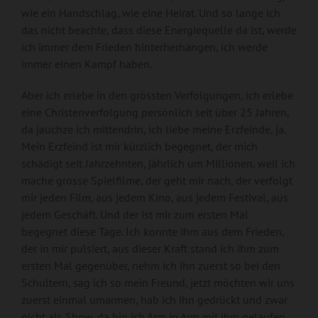
wie ein Handschlag, wie eine Heirat. Und so lange ich
das nicht beachte, dass diese Energiequelle da ist, werde
ich immer dem Frieden hinterherhängen, ich werde
immer einen Kampf haben.
Aber ich erlebe in den grössten Verfolgungen, ich erlebe
eine Christenverfolgung persönlich seit über 25 Jahren,
da jauchze ich mittendrin, ich liebe meine Erzfeinde, ja.
Mein Erzfeind ist mir kürzlich begegnet, der mich
schädigt seit Jahrzehnten, jährlich um Millionen, weil ich
mache grosse Spielfilme, der geht mir nach, der verfolgt
mir jeden Film, aus jedem Kino, aus jedem Festival, aus
jedem Geschäft. Und der ist mir zum ersten Mal
begegnet diese Tage. Ich konnte ihm aus dem Frieden,
der in mir pulsiert, aus dieser Kraft stand ich ihm zum
ersten Mal gegenüber, nehm ich ihn zuerst so bei den
Schultern, sag ich so mein Freund, jetzt möchten wir uns
zuerst einmal umarmen, hab ich ihn gedrückt und zwar
nicht als Show, da bin ich Arm in Arm mit ihm gelaufen