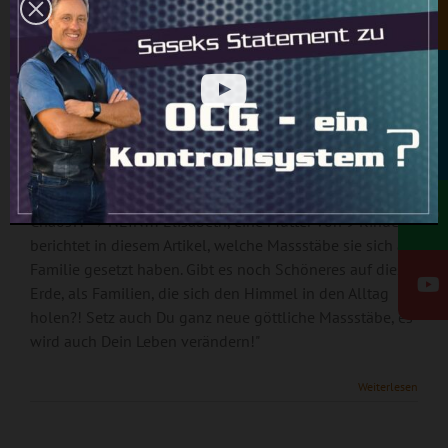
Newsletter
09, 2025
Welchen Massstab hast Du?
Rundbrief
"Ist es normal, dass sich Kinder streiten, motzen und es
überall unordentlich ist?! Je mehr Kinder, desto mehr
Chaos?! → NEIN!!! Elisabeth, eine Mutter von 9 Kindern,
berichtet in diesem Artikel, welche Massstäbe sie sich als
Familie gesetzt haben. Gibt es noch Schöneres auf dieser
Erde, als Familien, die sich den Himmel in den Alltag
holen?! Setz auch Du ganz neue göttliche Massstäbe, es
wird auch Dein Leben verändern!"
Wie wir den Krieg
Weiterlesen
aus dem Herzen