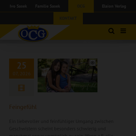
Zum
Ivo Sasek
Familie Sasek
OCG
Elaion Verlag
Inhalt
springen
KONTAKT
Feingefühl
25
07, 2026
Feingefühl
Ein liebevoller und feinfühliger Umgang zwischen
Geschwistern scheint besonders schwierig und
manchmal sogar unmöglich zu sein. Wenn z.B. alle