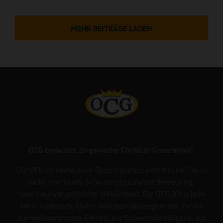
MEHR BEITRÄGE LADEN
OCG bedeutet „Organische Christus-Generation“.
Die OCG ist keine neue Denomination oder Kirche. Sie ist
nicht eine in der Schweiz gegründete Bewegung,
sondern eine geistliche Wirklichkeit. Die OCG führt jede
Art von Mensch, gleich welchen Hintergrundes, zurück
zur vollkommenen Einheit, zur Schwarmintelligenz, zur