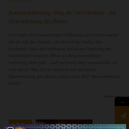
Buchempfehlung: Sieg der Herrlichkeit – die
Überwindung des Bösen
Eine Welt ohne berechtigte Hoffnung wäre nichts weiter
als ein Ort des Elends, ein Vorhof der Hölle. Wie
trostreich, dass die Hoffnung auf einen Totalsieg der
Herrlichkeit existiert. Wenn es diese berechtigte
Hoffnung aber gibt – auf welchem Weg verwirklicht sie
sich dann? Was ist, im Hinblick auf die letzte
Überwindung des Bösen, unser aller Teil? Was wiederum
nicht?
Weiterlesen
Welchen Massstab
→
hast Du?
25