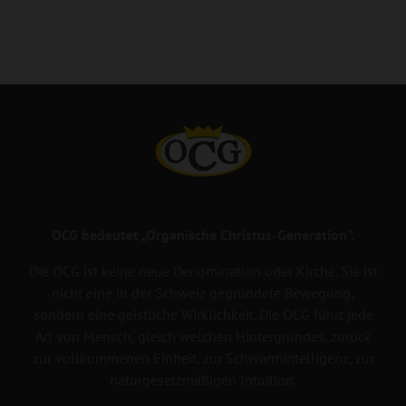
OCG bedeutet „Organische Christus-Generation“.
Die OCG ist keine neue Denomination oder Kirche. Sie ist
nicht eine in der Schweiz gegründete Bewegung,
sondern eine geistliche Wirklichkeit. Die OCG führt jede
Art von Mensch, gleich welchen Hintergrundes, zurück
zur vollkommenen Einheit, zur Schwarmintelligenz, zur
naturgesetzmäßigen Intuition.