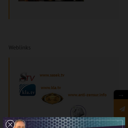
Weblinks
www.sasek.tv
www.kla.tv
→
www.anti-zensur.info
Newsletter
www.vetopedia.org