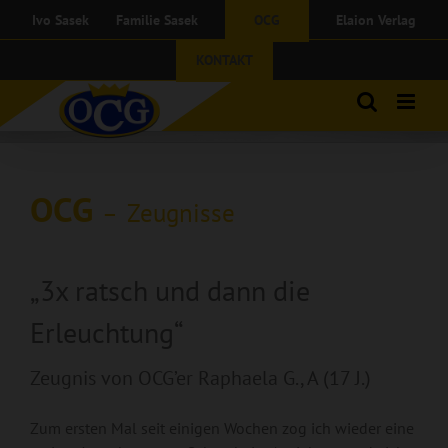
Zum
Ivo Sasek
Familie Sasek
OCG
Elaion Verlag
Inhalt
springen
KONTAKT
OCG
Zeugnisse
–
„3x ratsch und dann die
Erleuchtung“
Zeugnis von OCG’er Raphaela G., A (17 J.)
Zum ersten Mal seit einigen Wochen zog ich wieder eine