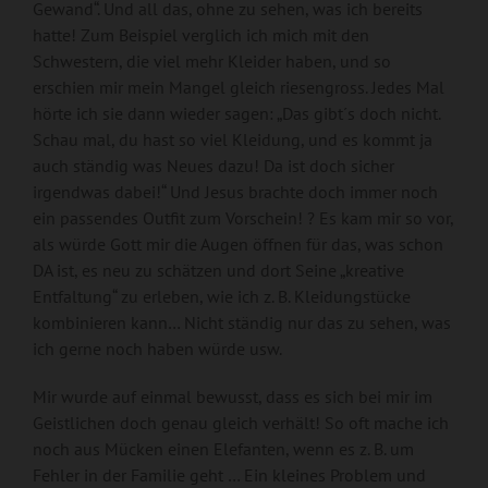
Gewand“. Und all das, ohne zu sehen, was ich bereits
hatte! Zum Beispiel verglich ich mich mit den
Schwestern, die viel mehr Kleider haben, und so
erschien mir mein Mangel gleich riesengross. Jedes Mal
hörte ich sie dann wieder sagen: „Das gibt´s doch nicht.
Schau mal, du hast so viel Kleidung, und es kommt ja
auch ständig was Neues dazu! Da ist doch sicher
irgendwas dabei!“ Und Jesus brachte doch immer noch
ein passendes Outfit zum Vorschein! ? Es kam mir so vor,
als würde Gott mir die Augen öffnen für das, was schon
DA ist, es neu zu schätzen und dort Seine „kreative
Entfaltung“ zu erleben, wie ich z. B. Kleidungstücke
kombinieren kann… Nicht ständig nur das zu sehen, was
ich gerne noch haben würde usw.
Mir wurde auf einmal bewusst, dass es sich bei mir im
Geistlichen doch genau gleich verhält! So oft mache ich
noch aus Mücken einen Elefanten, wenn es z. B. um
Fehler in der Familie geht … Ein kleines Problem und