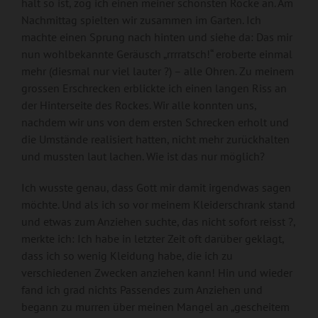
halt so ist, zog ich einen meiner schönsten Röcke an. Am
Nachmittag spielten wir zusammen im Garten. Ich
machte einen Sprung nach hinten und siehe da: Das mir
nun wohlbekannte Geräusch „rrrratsch!“ eroberte einmal
mehr (diesmal nur viel lauter ?) – alle Ohren. Zu meinem
grossen Erschrecken erblickte ich einen langen Riss an
der Hinterseite des Rockes. Wir alle konnten uns,
nachdem wir uns von dem ersten Schrecken erholt und
die Umstände realisiert hatten, nicht mehr zurückhalten
und mussten laut lachen. Wie ist das nur möglich?
Ich wusste genau, dass Gott mir damit irgendwas sagen
möchte. Und als ich so vor meinem Kleiderschrank stand
und etwas zum Anziehen suchte, das nicht sofort reisst ?,
merkte ich: Ich habe in letzter Zeit oft darüber geklagt,
dass ich so wenig Kleidung habe, die ich zu
verschiedenen Zwecken anziehen kann! Hin und wieder
fand ich grad nichts Passendes zum Anziehen und
begann zu murren über meinen Mangel an „gescheitem